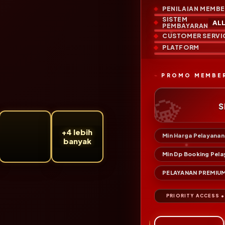
PENILAIAN MEMB
SISTEM
ALL
PEMBAYARAN
CUSTOMER SERVI
PLATFORM
PROMO MEMBE
S
+4 lebih
Min Harga Pelayanan
banyak
Min Dp Booking Pela
PELAYANAN PREMIU