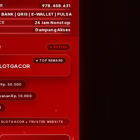
978.458.631
ER
 BANK | QRIS | E-WALLET | PULSA
24 Jam Nonstop
CE
Gampang Akses
R
LOTGACOR
 Rp. 50.000
yanan Rp. 10.000
M