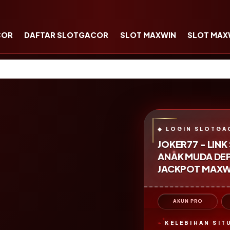
COR
DAFTAR SLOTGACOR
SLOT MAXWIN
SLOT MAXW
JOKER77 - LIN
ANAK MUDA DEP
JACKPOT MAXWIN
AKUN PRO
KELEBIHAN SIT