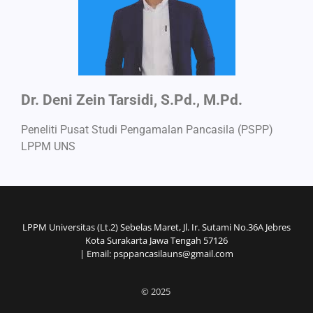
Dr. Deni Zein Tarsidi, S.Pd., M.Pd.
Peneliti Pusat Studi Pengamalan Pancasila (PSPP)
LPPM UNS
LPPM Universitas (Lt.2) Sebelas Maret, Jl. Ir. Sutami No.36A Jebres
Kota Surakarta Jawa Tengah 57126
| Email: psppancasilauns@gmail.com
© 2025